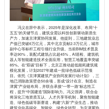
冯义在辞中表示，2025年是深化改革、布局“十
五五”的关键节点，建筑业需以科技创新驱动新质生
产力，加速京津冀协同发展。他提到，三地建筑业总
产值已突破6万亿元，其中北京贡献2.3万亿元，城市
副中心等标杆工程引领行业升级。当前BIM技术普及
率达90%，装配式建筑占比超45%，AI巡检、建筑机
器人等智能建造技术全面应用，智慧工地覆盖率突破
85%。在“双碳”目标下，北京正推动超低能耗建筑规
模化发展，计划2027年建成一批绿色低碳示范项
目。依托《京津冀建筑产业协同发展行动计划》，三
地已消除政策壁垒50余项，形成“设计在京、制造在
津冀”产业链布局，并联合承接“一带一路”标志性工
程，提升“中国建造”国际影响力。冯义强调，联合会
将深化三地资质互认、人才共享等机制，聚焦智能建
造、绿色低碳等新赛道，构建“六新”产业生态，推动
建筑业向高端化、智能化、绿色化转型，为京津冀协