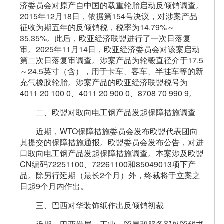
济委员会对原产自中国的载重轮胎启动反倾销调查。
2015年12月18日，依据第154号决议，对涉案产品
征收为期五年的反倾销税，税率为14.79%～
35.35%。此后，欧亚经济联盟进行了一次日落复
审。2025年11月14日，欧亚经济委员会对该案启动
第二次日落复审调查。涉案产品为轮毂直径介于17.5
～24.5英寸（含），用于卡车、客车、半挂车等的新
充气橡胶轮胎。涉案产品的欧亚经济联盟税号为
4011 20 100 0、4011 20 900 0、8708 70 990 9。
二、欧盟对取向电工钢产品发起保障措施调查
近期，WTO保障措施委员会发布欧盟代表团向
其提交的保障措施通报。欧盟委员会发布公告，对进
口取向电工钢产品发起保障措施调查。本案涉及欧盟
CN编码72251100、72261100和85049013项下产
品。除另行延期（最长2个月）外，终裁将于立案之
日起9个月内作出。
三、巴西对华装饰纸作出反倾销初裁