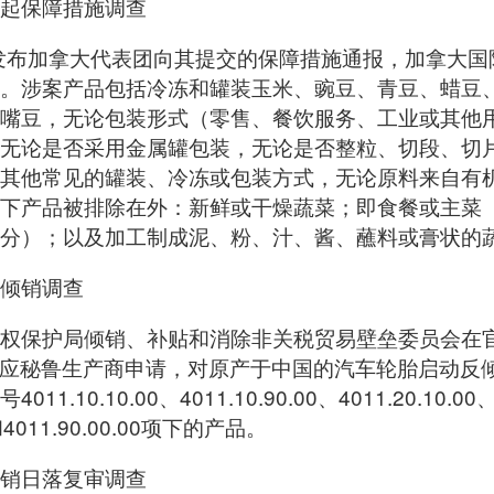
起保障措施调查
发布加拿大代表团向其提交的保障措施通报，加拿大国际
。涉案产品包括冷冻和罐装玉米、豌豆、青豆、蜡豆
嘴豆，无论包装形式（零售、餐饮服务、工业或其他
无论是否采用金属罐包装，无论是否整粒、切段、切
其他常见的罐装、冷冻或包装方式，无论原料来自有
下产品被排除在外：新鲜或干燥蔬菜；即食餐或主菜
分）；以及加工制成泥、粉、汁、酱、蘸料或膏状的
倾销调查
权保护局倾销、补贴和消除非关税贸易壁垒委员会在官
号公告称，应秘鲁生产商申请，对原产于中国的汽车轮胎启
.10.00、4011.10.90.00、4011.20.10.00、4
00和4011.90.00.00项下的产品。
销日落复审调查