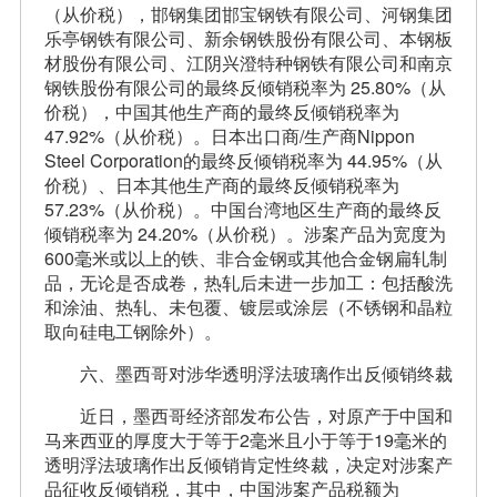
（从价税），邯钢集团邯宝钢铁有限公司、河钢集团
乐亭钢铁有限公司、新余钢铁股份有限公司、本钢板
材股份有限公司、江阴兴澄特种钢铁有限公司和南京
钢铁股份有限公司的最终反倾销税率为 25.80%（从
价税），中国其他生产商的最终反倾销税率为
47.92%（从价税）。日本出口商/生产商Nippon
Steel Corporation的最终反倾销税率为 44.95%（从
价税）、日本其他生产商的最终反倾销税率为
57.23%（从价税）。中国台湾地区生产商的最终反
倾销税率为 24.20%（从价税）。涉案产品为宽度为
600毫米或以上的铁、非合金钢或其他合金钢扁轧制
品，无论是否成卷，热轧后未进一步加工：包括酸洗
和涂油、热轧、未包覆、镀层或涂层（不锈钢和晶粒
取向硅电工钢除外）。
六、墨西哥对涉华透明浮法玻璃作出反倾销终裁
近日，墨西哥经济部发布公告，对原产于中国和
马来西亚的厚度大于等于2毫米且小于等于19毫米的
透明浮法玻璃作出反倾销肯定性终裁，决定对涉案产
品征收反倾销税，其中，中国涉案产品税额为