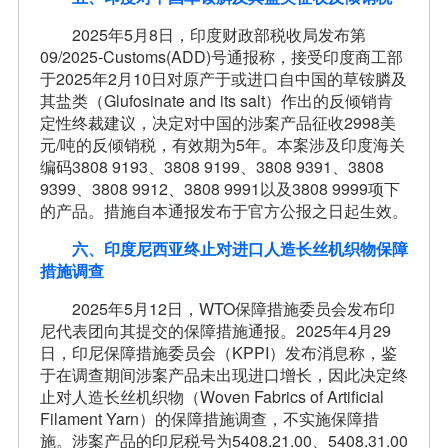
2025年5月8日，印度财政部税收局发布第
09/2025-Customs(ADD)号通报称，接受印度商工部
于2025年2月10日对原产于或进口自中国的草铵膦及
其盐类（Glufosinate and its salt）作出的反倾销肯
定性终裁建议，决定对中国的涉案产品征收2998美
元/吨的反倾销税，有效期为5年。本案涉及印度海关
编码3808 9193、3808 9199、3808 9391、3808
9399、3808 9912、3808 9991以及3808 9999项下
的产品。措施自本通报发布于官方公报之日起生效。
六、印度尼西亚终止对进口人造长丝机织物保障
措施调查
2025年5月12日，WTO保障措施委员会发布印
尼代表团向其提交的保障措施通报。2025年4月29
日，印尼保障措施委员会（KPPI）发布消息称，鉴
于在调查期间涉案产品未出现进口增长，因此决定终
止对人造长丝机织物（Woven Fabrics of Artificial
Filament Yarn）的保障措施调查，不实施保障措
施。涉案产品的印尼税号为5408.21.00、5408.31.00