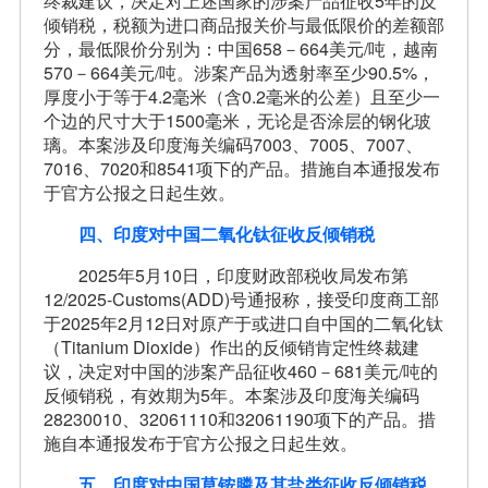
终裁建议，决定对上述国家的涉案产品征收5年的反
倾销税，税额为进口商品报关价与最低限价的差额部
分，最低限价分别为：中国658－664美元/吨，越南
570－664美元/吨。涉案产品为透射率至少90.5%，
厚度小于等于4.2毫米（含0.2毫米的公差）且至少一
个边的尺寸大于1500毫米，无论是否涂层的钢化玻
璃。本案涉及印度海关编码7003、7005、7007、
7016、7020和8541项下的产品。措施自本通报发布
于官方公报之日起生效。
四、印度对中国二氧化钛征收反倾销税
2025年5月10日，印度财政部税收局发布第
12/2025-Customs(ADD)号通报称，接受印度商工部
于2025年2月12日对原产于或进口自中国的二氧化钛
（Titanium Dioxide）作出的反倾销肯定性终裁建
议，决定对中国的涉案产品征收460－681美元/吨的
反倾销税，有效期为5年。本案涉及印度海关编码
28230010、32061110和32061190项下的产品。措
施自本通报发布于官方公报之日起生效。
五、印度对中国草铵膦及其盐类征收反倾销税