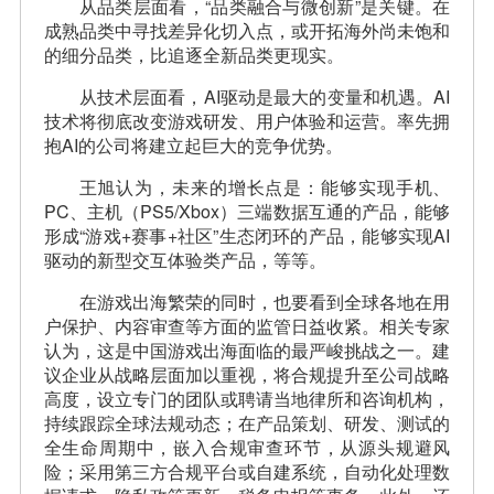
从品类层面看，“品类融合与微创新”是关键。在
成熟品类中寻找差异化切入点，或开拓海外尚未饱和
的细分品类，比追逐全新品类更现实。
从技术层面看，AI驱动是最大的变量和机遇。AI
技术将彻底改变游戏研发、用户体验和运营。率先拥
抱AI的公司将建立起巨大的竞争优势。
王旭认为，未来的增长点是：能够实现手机、
PC、主机（PS5/Xbox）三端数据互通的产品，能够
形成“游戏+赛事+社区”生态闭环的产品，能够实现AI
驱动的新型交互体验类产品，等等。
在游戏出海繁荣的同时，也要看到全球各地在用
户保护、内容审查等方面的监管日益收紧。相关专家
认为，这是中国游戏出海面临的最严峻挑战之一。建
议企业从战略层面加以重视，将合规提升至公司战略
高度，设立专门的团队或聘请当地律所和咨询机构，
持续跟踪全球法规动态；在产品策划、研发、测试的
全生命周期中，嵌入合规审查环节，从源头规避风
险；采用第三方合规平台或自建系统，自动化处理数